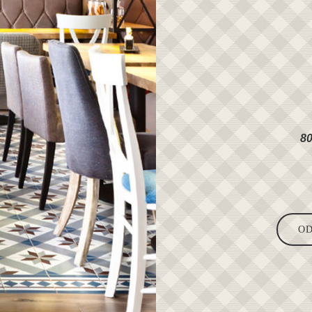
80
OD